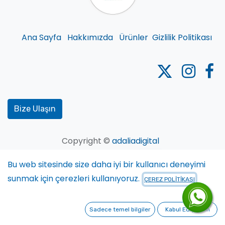
Ana Sayfa
Hakkımızda
Ürünler
Gizlilik Politikası
Bize Ulaşın
Copyright ©
adaliadigital
Tarafından desteklenmektedir
- Müthiş bir
Bu web sitesinde size daha iyi bir kullanıcı deneyimi
Açık Kaynak Kodlu CRM
sunmak için çerezleri kullanıyoruz.
ÇEREZ POLİTİKASI
Sadece temel bilgiler
Kabul Ediyorum