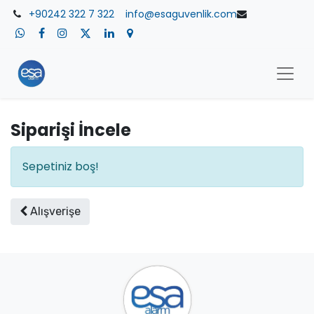
+90242 322 7 322
​info@esaguvenlik.com
Siparişi İncele
Sepetiniz boş!
Alışverişe