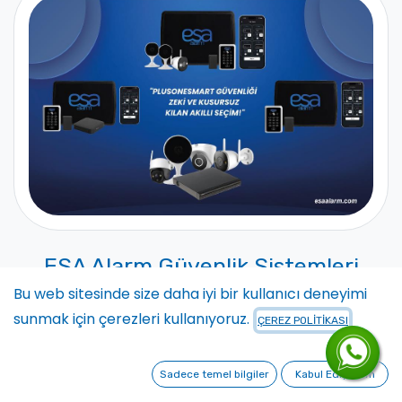
ESA Alarm Güvenlik Sistemleri
Kurulumu ve Fiyatları
Bu web sitesinde size daha iyi bir kullanıcı deneyimi
sunmak için çerezleri kullanıyoruz.
ÇEREZ POLİTİKASI
ESA Alarm, güvenlik ihtiyaçlarınızı karşılamak için
çeşitli hizmetler sunar. Alarm sistemi kurulumu ve
Sadece temel bilgiler
Kabul Ediyorum
kamera sistemi kurulumu hizmetlerimizle, eviniz ve iş