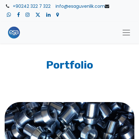
+90242 322 7 322
​info@esaguvenlik.com
Portfolio