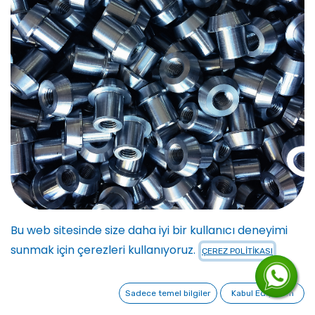
L
Bu web sitesinde size daha iyi bir kullanıcı deneyimi
sunmak için çerezleri kullanıyoruz.
ÇEREZ POLİTİKASI
Antalya'da aradığınız tüm Metal lazer sac kesim
işlerinizi almak ve süreci işletmek istiyoruz.
Sadece temel bilgiler
Kabul Ediyorum
Güven, kalite ve uygun fiyatlı çözümler sunuyoruz.