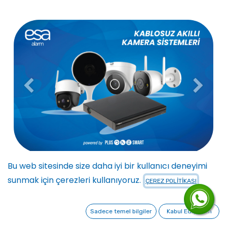
Previous
Next
Bu web sitesinde size daha iyi bir kullanıcı deneyimi
sunmak için çerezleri kullanıyoruz.
ÇEREZ POLİTİKASI
ESA Alarm 4'lü Kamera Sistemi
Sadece temel bilgiler
Kabul Ediyorum
Kiralama Sadece 3,350 TL'den